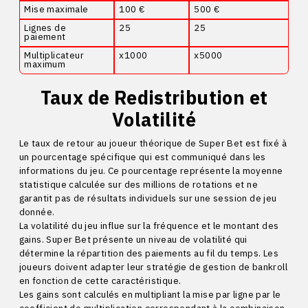
Mise maximale
100 €
500 €
Lignes de
25
25
paiement
Multiplicateur
x1000
x5000
maximum
Taux de Redistribution et
Volatilité
Le taux de retour au joueur théorique de Super Bet est fixé à
un pourcentage spécifique qui est communiqué dans les
informations du jeu. Ce pourcentage représente la moyenne
statistique calculée sur des millions de rotations et ne
garantit pas de résultats individuels sur une session de jeu
donnée.
La volatilité du jeu influe sur la fréquence et le montant des
gains. Super Bet présente un niveau de volatilité qui
détermine la répartition des paiements au fil du temps. Les
joueurs doivent adapter leur stratégie de gestion de bankroll
en fonction de cette caractéristique.
Les gains sont calculés en multipliant la mise par ligne par le