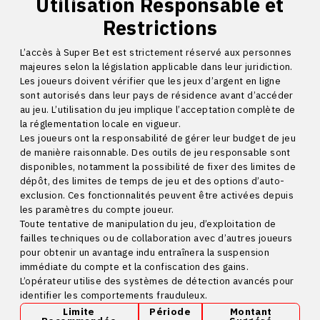
Utilisation Responsable et
Restrictions
L’accès à Super Bet est strictement réservé aux personnes
majeures selon la législation applicable dans leur juridiction.
Les joueurs doivent vérifier que les jeux d’argent en ligne
sont autorisés dans leur pays de résidence avant d’accéder
au jeu. L’utilisation du jeu implique l’acceptation complète de
la réglementation locale en vigueur.
Les joueurs ont la responsabilité de gérer leur budget de jeu
de manière raisonnable. Des outils de jeu responsable sont
disponibles, notamment la possibilité de fixer des limites de
dépôt, des limites de temps de jeu et des options d’auto-
exclusion. Ces fonctionnalités peuvent être activées depuis
les paramètres du compte joueur.
Toute tentative de manipulation du jeu, d’exploitation de
failles techniques ou de collaboration avec d’autres joueurs
pour obtenir un avantage indu entraînera la suspension
immédiate du compte et la confiscation des gains.
L’opérateur utilise des systèmes de détection avancés pour
identifier les comportements frauduleux.
Limite
Période
Montant