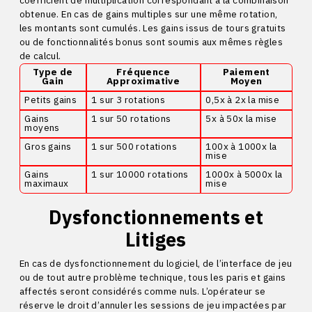
coefficient de multiplication correspondant à la combinaison
obtenue. En cas de gains multiples sur une même rotation,
les montants sont cumulés. Les gains issus de tours gratuits
ou de fonctionnalités bonus sont soumis aux mêmes règles
de calcul.
Type de
Fréquence
Paiement
Gain
Approximative
Moyen
Petits gains
1 sur 3 rotations
0,5x à 2x la mise
Gains
1 sur 50 rotations
5x à 50x la mise
moyens
Gros gains
1 sur 500 rotations
100x à 1000x la
mise
Gains
1 sur 10000 rotations
1000x à 5000x la
maximaux
mise
Dysfonctionnements et
Litiges
En cas de dysfonctionnement du logiciel, de l’interface de jeu
ou de tout autre problème technique, tous les paris et gains
affectés seront considérés comme nuls. L’opérateur se
réserve le droit d’annuler les sessions de jeu impactées par